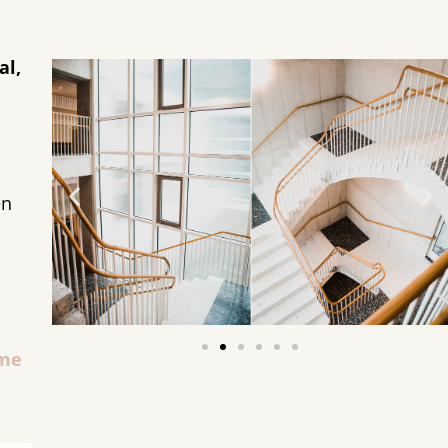
al,
en
 me